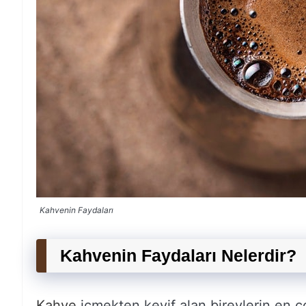
Kahvenin Faydaları
Kahvenin Faydaları Nelerdir?
Kahve
içmekten keyif alan bireylerin en ç