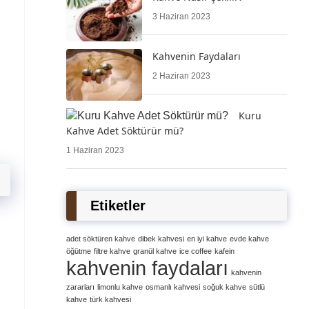
3 Haziran 2023
Kahvenin Faydaları
2 Haziran 2023
Kuru
Kahve Adet Söktürür mü?
1 Haziran 2023
Etiketler
adet söktüren kahve
dibek kahvesi
en iyi kahve
evde kahve
öğütme
filtre kahve
granül kahve
ice coffee
kafein
kahvenin faydaları
kahvenin
zararları
limonlu kahve
osmanlı kahvesi
soğuk kahve
sütlü
kahve
türk kahvesi