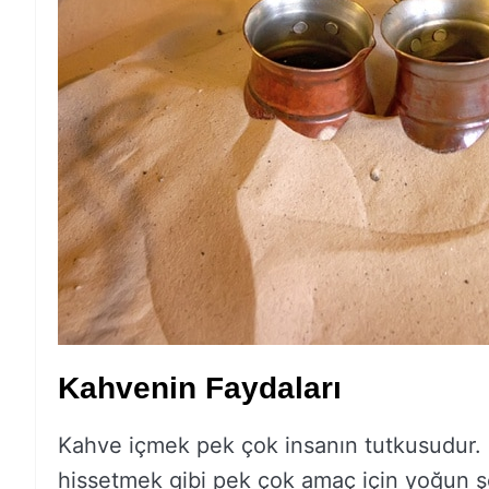
Kahvenin Faydaları
Kahve içmek pek çok insanın tutkusudur. 
hissetmek gibi pek çok amaç için yoğun ş