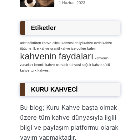
1 Haziran 2023
Etiketler
adet söktüren kahve
dibek kahvesi
en iyi kahve
evde kahve
öğütme
filtre kahve
granül kahve
ice coffee
kafein
kahvenin faydaları
kahvenin
zararları
limonlu kahve
osmanlı kahvesi
soğuk kahve
sütlü
kahve
türk kahvesi
KURU KAHVECİ
Bu blog; Kuru Kahve başta olmak
üzere tüm kahve dünyasıyla ilgili
bilgi ve paylaşım platformu olarak
yayım yapmaktadır.