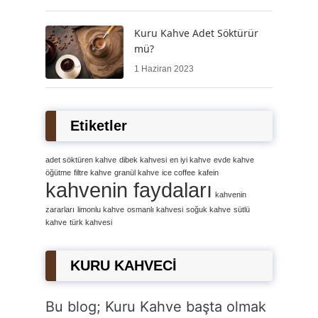
Kuru Kahve Adet Söktürür
mü?
1 Haziran 2023
Etiketler
adet söktüren kahve
dibek kahvesi
en iyi kahve
evde kahve
öğütme
filtre kahve
granül kahve
ice coffee
kafein
kahvenin faydaları
kahvenin
zararları
limonlu kahve
osmanlı kahvesi
soğuk kahve
sütlü
kahve
türk kahvesi
KURU KAHVECİ
Bu blog; Kuru Kahve başta olmak