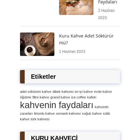
Faydaları
2 Haziran
2023
Kuru Kahve Adet Söktürür
mü?
1 Haziran 2023
Etiketler
adet söktüren kahve
dibek kahvesi
en iyi kahve
evde kahve
öğütme
filtre kahve
granül kahve
ice coffee
kafein
kahvenin faydaları
kahvenin
zararları
limonlu kahve
osmanlı kahvesi
soğuk kahve
sütlü
kahve
türk kahvesi
KURU KAHVECİ