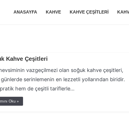
ANASAYFA
KAHVE
KAHVE ÇEŞITLERI
KAHV
k Kahve Çeşitleri
evsiminin vazgeçilmezi olan soğuk kahve çeşitleri,
 günlerde serinlemenin en lezzetli yollarından biridir.
ratik hem de çeşitli tariflerle…
mını Oku »