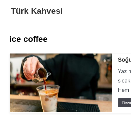
Türk Kahvesi
ice coffee
Soğu
Yaz m
sıcak
Hem p
Deva