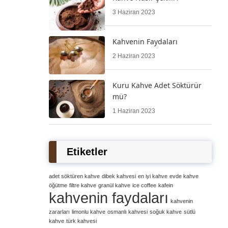
3 Haziran 2023
Kahvenin Faydaları
2 Haziran 2023
Kuru Kahve Adet Söktürür
mü?
1 Haziran 2023
Etiketler
adet söktüren kahve
dibek kahvesi
en iyi kahve
evde kahve
öğütme
filtre kahve
granül kahve
ice coffee
kafein
kahvenin faydaları
kahvenin
zararları
limonlu kahve
osmanlı kahvesi
soğuk kahve
sütlü
kahve
türk kahvesi