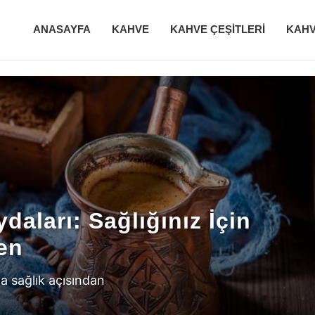
ANASAYFA
KAHVE
KAHVE ÇEŞITLERI
KAHV
n İyi Kahve Markaları ve
Doğa ile Gelen Rahatlama 
aları: Sağlığınız İçin
en
a sağlık açısından
egl dönemleri, bazen