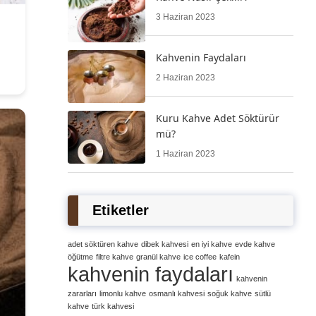
3 Haziran 2023
Kahvenin Faydaları
2 Haziran 2023
Kuru Kahve Adet Söktürür
mü?
1 Haziran 2023
Etiketler
adet söktüren kahve
dibek kahvesi
en iyi kahve
evde kahve
öğütme
filtre kahve
granül kahve
ice coffee
kafein
kahvenin faydaları
kahvenin
zararları
limonlu kahve
osmanlı kahvesi
soğuk kahve
sütlü
kahve
türk kahvesi