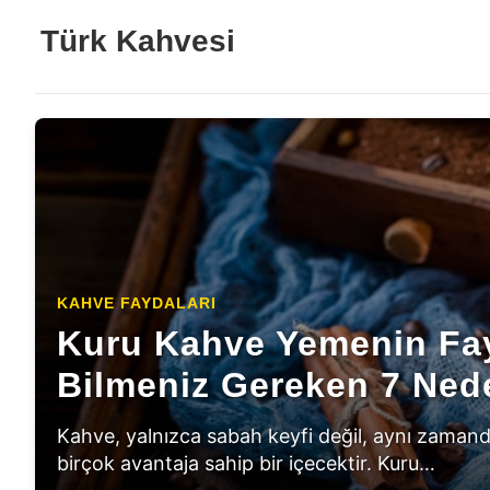
Türk Kahvesi
KAHVE FAYDALARI
KAHVE FAYDALARI
Kahveseverlerin Aşkı: E
Adet Söktürücü Kahve: 
Kuru Kahve Yemenin Fayd
Bilmeniz Gereken 7 Ned
Rahim Sağlığı
Aromaları
Kahve, yalnızca sabah keyfi değil, aynı zamand
Kadınların yaşamında önemli bir rol oynayan r
birçok avantaja sahip bir içecektir. Kuru…
bedensel ve ruhsal zorluklarla dolu olabilir.…